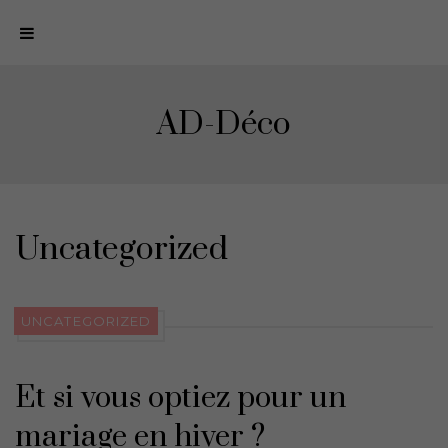
N
a
v
i
AD-Déco
g
a
t
i
o
Uncategorized
n
UNCATEGORIZED
Et si vous optiez pour un
mariage en hiver ?