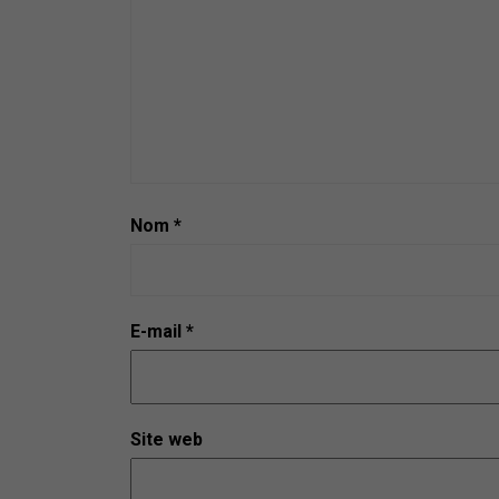
m
e
n
t
Nom
*
E-mail
*
Site web