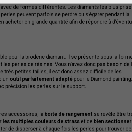
, avec de formes différentes. Les diamants les plus pris
s perles peuvent parfois se perdre ou s’égarer pendant la
d’en acheter en grande quantité afin de répondre à d’évent
le pour la broderie diamant. Il se présente sous la form
nt les perles de résines. Vous n’avez donc pas besoin de 
très petites tailles, il est donc assez difficile de les
nc un
outil parfaitement adapté
pour le Diamond painting. 
 précision les perles sur le support.
res accessoires, la
boite de rangement
se révèle être tr
er les multiples couleurs de strass
et de
bien sectionner
iter de disperser à chaque fois les perles pour trouver ce