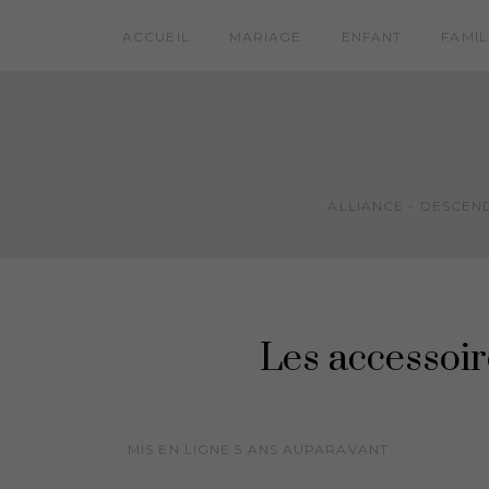
ACCUEIL
MARIAGE
ENFANT
FAMIL
ALLIANCE - DESCEND
Les accessoi
MIS EN LIGNE
5 ANS
AUPARAVANT