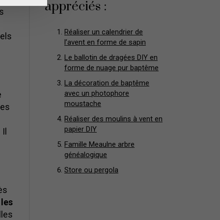
appréciés :
és
Réaliser un calendrier de
uels
l’avent en forme de sapin
Le ballotin de dragées DIY en
forme de nuage pur baptême
La décoration de baptême
avec un photophore
e
moustache
les
Réaliser des moulins à vent en
papier DIY
Il
Famille Meaulne arbre
généalogique
Store ou pergola
ès
 les
lles