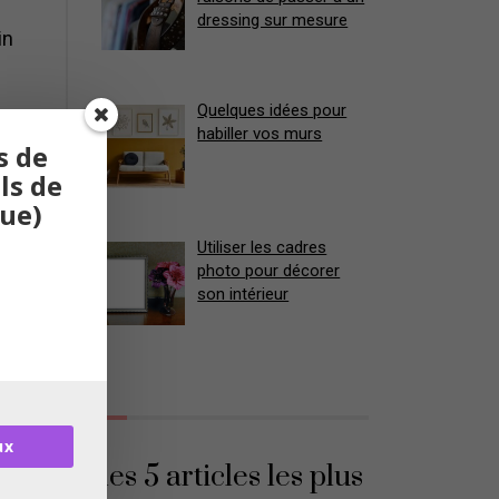
dressing sur mesure
in
Quelques idées pour
habiller vos murs
s de
 Il
ls de
que)
Utiliser les cadres
photo pour décorer
son intérieur
s
ux
les 5 articles les plus