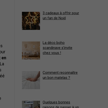
3 cadeaux à offrir pour
un fan de Noël
La déco boho
es
scandinave s’invite
our
chez vous !
 en
 La
s
Comment reconnaître
réé
un bon matelas ?
e
Quelques bonnes
raisons de passer à un