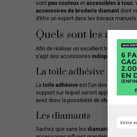
sont
peu couteux
et
accessibles à tous
.
accessoires de broderie diamant
dont vo
d’être un expert dans les travaux manuels 
Quels sont les access
Afin de réaliser un excellent travail de bro
s’agit des accessoires
indispensables
pou
La toile adhésive
La
toile adhésive
est l’un des éléments in
support sur lequel seront appliqués les st
avez donc la possibilité de
choisir le for
Les diamants
Sachez que sans les
diamants
, il ne pe
accessoires influent grandement sur
l’éc