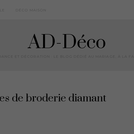
LE
DÉCO MAISON
AD-Déco
ANCE ET DÉCORATION : LE BLOG DÉDIÉ AU MARIAGE, À LA FA
res de broderie diamant