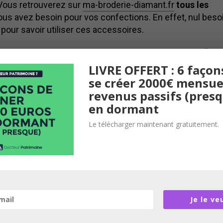
 Vous retrouverez sur
ma-broderie-diamant.fr
tous les
us avez besoin pour vos confections. En effet, nul beso
pour savoir utiliser ces accessoires.
oires de broderie diamant ?
LIVRE OFFERT : 6 façon
derie diamant, il est crucial de posséder le matériel adapté.
se créer 2000€ mensue
r l’activité. Vous avez :
revenus passifs (pres
en dormant
Le télécharger maintenant gratuitement.
contournables pour réaliser la broderie diamant. C’est le
rass colorés. Il est disponible en
différentes tailles
. Vou
mat
qui correspond le mieux à votre réalisation.
Je le ve
ut absolument pas y avoir de broderie diamant. Ces
lat
, la
couleur
et
l’originalité
de votre réalisation. Il existe