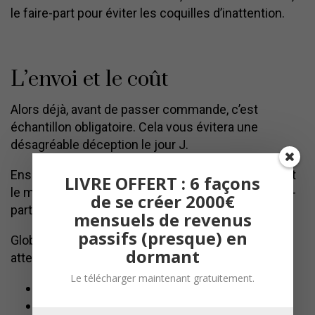
le faire-part pour éviter les coquilles d’inattention.
L’envoi et le coût
Alors déjà, avant de passer commande, c’est
échantillon obligatoire. Cela vous évitera une
désagréable déception le jour J.
Ensuite, prévoyez l’envoi 3 à 4 mois minimum avant
LIVRE OFFERT : 6 façons
le mariage. Evitez l’effet “dernière minute”. Un faire-
de se créer 2000€
part peut vite être lourd. Donc attention aux frais…
mensuels de revenus
passifs (presque) en
Globalement, voici ce à quoi vous pouvez vous
dormant
attendre en terme de dépense :
Le télécharger maintenant gratuitement.
Maquette : 60€ à 200€
Echantillonnage : Gratuit une fois la maquette