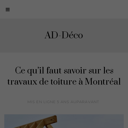
N
a
v
i
AD-Déco
g
a
t
i
o
Ce qu’il faut savoir sur les
n
travaux de toiture à Montréal
MIS EN LIGNE
5 ANS
AUPARAVANT