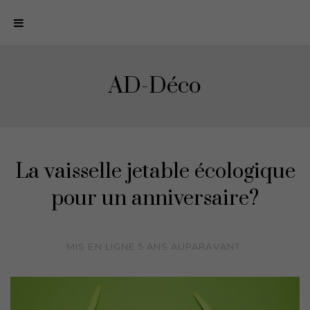
N
a
v
i
AD-Déco
g
a
t
i
o
La vaisselle jetable écologique
n
pour un anniversaire?
MIS EN LIGNE
5 ANS
AUPARAVANT