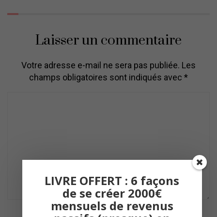
Laisser un commentaire
Votre adresse e-mail ne sera pas publiée.
Les
champs obligatoires sont indiqués avec
*
C
o
m
m
e
n
t
LIVRE OFFERT : 6 façons
de se créer 2000€
mensuels de revenus