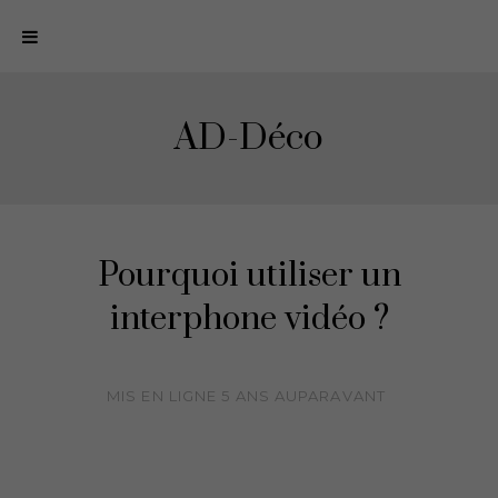
N
a
v
i
AD-Déco
g
a
t
i
o
Pourquoi utiliser un
n
interphone vidéo ?
MIS EN LIGNE
5 ANS
AUPARAVANT