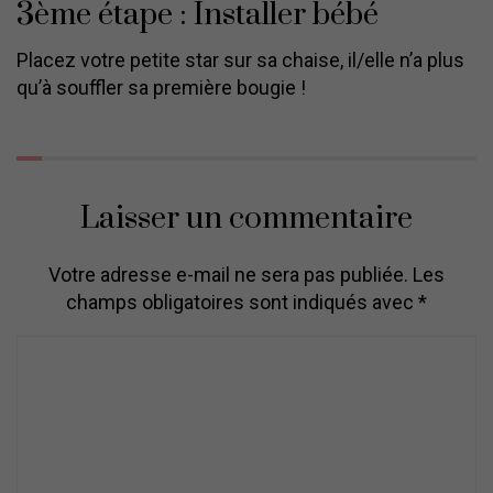
3ème étape : Installer bébé
Placez votre petite star sur sa chaise, il/elle n’a plus
qu’à souffler sa première bougie !
Laisser un commentaire
Votre adresse e-mail ne sera pas publiée.
Les
champs obligatoires sont indiqués avec
*
C
o
m
m
e
n