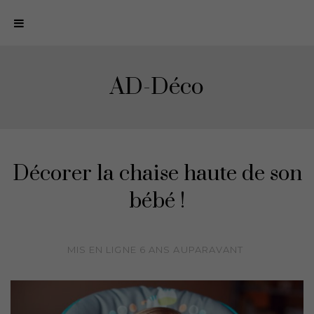
N
a
v
i
AD-Déco
g
a
t
i
o
Décorer la chaise haute de son
n
bébé !
MIS EN LIGNE
6 ANS
AUPARAVANT