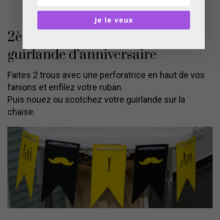
Je le veux
2ème étape : Confectionner la
guirlande d’anniversaire
Faites 2 trous avec une perforatrice en haut de vos
fanions et enfilez votre ruban.
Puis nouez ou scotchez votre guirlande sur la
chaise.