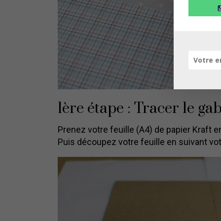
1ère étape : Tracer le ga
Prenez votre feuille (A4) de papier Kraft e
Puis découpez votre feuille en suivant votr