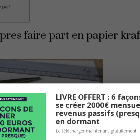
 part
pres faire part en papier kraf
LIVRE OFFERT : 6 façon
se créer 2000€ mensue
revenus passifs (pres
en dormant
Le télécharger maintenant gratuitement.