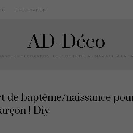
LE
DÉCO MAISON
AD-Déco
ANCE ET DÉCORATION : LE BLOG DÉDIÉ AU MARIAGE, À LA FA
art de baptême/naissance pou
arçon ! Diy