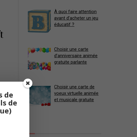
À quoi faire attention
avant d’acheter un jeu
éducatif ?
t
Choisir une carte
d’anniversaire animée
gratuite parlante
Choisir une carte de
s de
voeux virtuelle animée
et musicale gratuite
ls de
que)