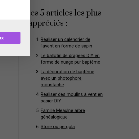
les 5 articles les plus
appréciés :
ux
Réaliser un calendrier de
l’avent en forme de sapin
Le ballotin de dragées DIY en
forme de nuage pur baptême
La décoration de baptême
avec un photophore
moustache
Réaliser des moulins à vent en
papier DIY
Famille Meaulne arbre
généalogique
Store ou pergola