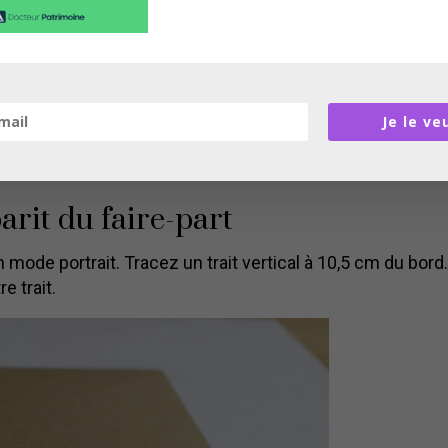
Je le ve
barit du faire-part
n mode portrait. Tracez un trait vertical à 10,5 cm du bord.
e trait.