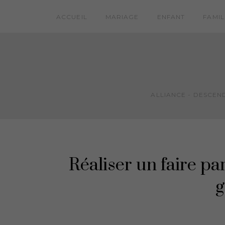
ACCUEIL
MARIAGE
ENFANT
FAMIL
ALLIANCE - DESCEND
Réaliser un faire p
g