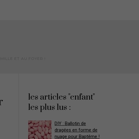
MILLE ET AU FOYER !
les articles "enfant"
r
les plus lus :
DIY : Ballotin de
dragées en forme de
nuage pour Baptême !