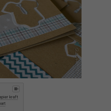
apier kraft
part