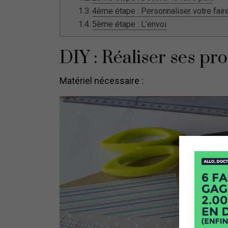
4ème étape : Personnaliser votre faire
5ème étape : L’envoi
DIY : Réaliser ses pro
Matériel nécessaire :