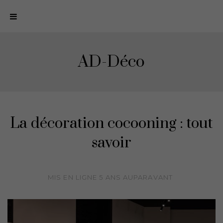
N
a
v
i
AD-Déco
g
a
t
i
o
La décoration cocooning : tout
n
savoir
MIS EN LIGNE
5 ANS
AUPARAVANT