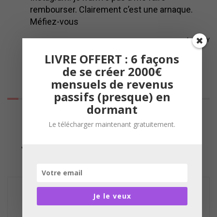
rembourser. Clairement c’est une arnaque.
Méfiez-vous
REPLY
LIVRE OFFERT : 6 façons
de se créer 2000€
mensuels de revenus
passifs (presque) en
dormant
Laisser un commentaire
Le télécharger maintenant gratuitement.
Votre adresse e-mail ne sera pas publiée.
Les
champs obligatoires sont indiqués avec
*
C
o
Je le veux
m
m