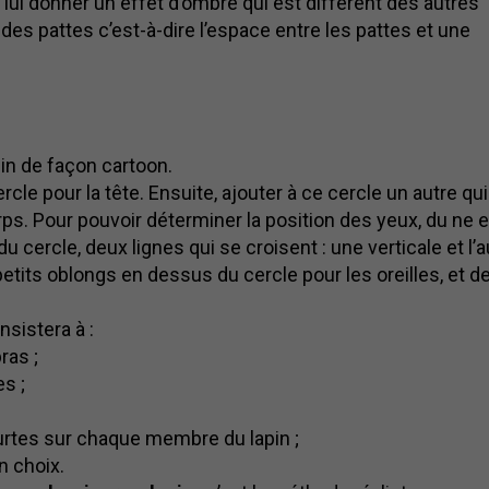
 lui donner un effet d’ombre qui est différent des autres
té des pattes c’est-à-dire l’espace entre les pattes et une
in de façon cartoon.
rcle pour la tête. Ensuite, ajouter à ce cercle un autre qui
rps. Pour pouvoir déterminer la position des yeux, du ne e
du cercle, deux lignes qui se croisent : une verticale et l’a
 petits oblongs en dessus du cercle pour les oreilles, et d
nsistera à :
ras ;
es ;
urtes sur chaque membre du lapin ;
n choix.