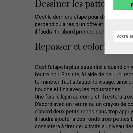
Dessiner les pattes et la
C’est la dernière étape pour
dessiner un l
perpendiculaires d’un côté et deux autres 
il faudrait d’abord prendre comme repère l
Repasser et colorier le l
.
C’est l’étape la plus essentielle quand on v
feutre noir. Ensuite, à l’aide de celui-ci 
terminés, il faut attaquer le visage. ains
bouche et finir avec les moustaches
Une fois le lapin au complet, il restera troi
D’abord avec un feutre ou un crayon de coul
d’abord deux petits ronds sans trop appuy
il faudra ajouter à ces ronds trois petite
consistera à tirer deux traits au niveau des 