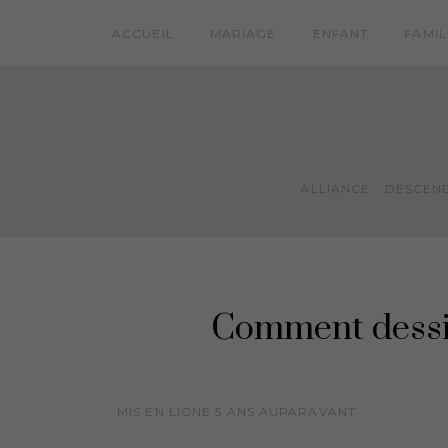
ACCUEIL
MARIAGE
ENFANT
FAMIL
ALLIANCE - DESCEND
Comment dessin
MIS EN LIGNE
5 ANS
AUPARAVANT