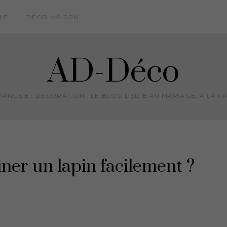
LE
DÉCO MAISON
AD-Déco
ANCE ET DÉCORATION : LE BLOG DÉDIÉ AU MARIAGE, À LA FA
er un lapin facilement ?