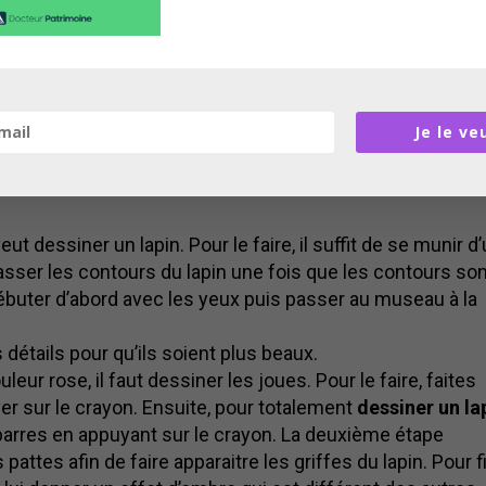
 queue du lapin
apin
. Ainsi pour le faire, il faut dessiner deux traits
traits perpendiculaires de l’autre côté. Concernant la que
e bas du bras du lapin. Ensuite, dessiner un C
Je le ve
apin avec des feutres
eut dessiner un lapin. Pour le faire, il suffit de se munir d
repasser les contours du lapin une fois que les contours so
i débuter d’abord avec les yeux puis passer au museau à la
s détails pour qu’ils soient plus beaux.
eur rose, il faut dessiner les joues. Pour le faire, faites
er sur le crayon. Ensuite, pour totalement
dessiner un la
s barres en appuyant sur le crayon. La deuxième étape
pattes afin de faire apparaitre les griffes du lapin. Pour fi