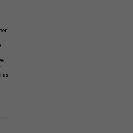
ter
e
De
r
lles