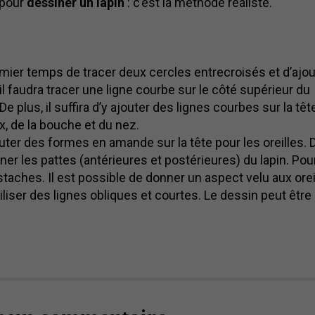
 pour
dessiner un lapin
: c’est la méthode réaliste.
emier temps de tracer deux cercles entrecroisés et d’ajou
l faudra tracer une ligne courbe sur le côté supérieur du
De plus, il suffira d’y ajouter des lignes courbes sur la têt
x, de la bouche et du nez.
jouter des formes en amande sur la tête pour les oreilles. 
iner les pattes (antérieures et postérieures) du lapin. Pou
staches. Il est possible de donner un aspect velu aux orei
d’utiliser des lignes obliques et courtes. Le dessin peut être