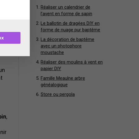
Réaliser un calendrier de
l’avent en forme de sapin
Le ballotin de dragées DIY en
ue,
forme de nuage pur baptême
ux
La décoration de baptême
avec un photophore
moustache
Réaliser des moulins à vent en
papier DIY
’un
nt
Famille Meaulne arbre
généalogique
Store ou pergola
pin
,
nir