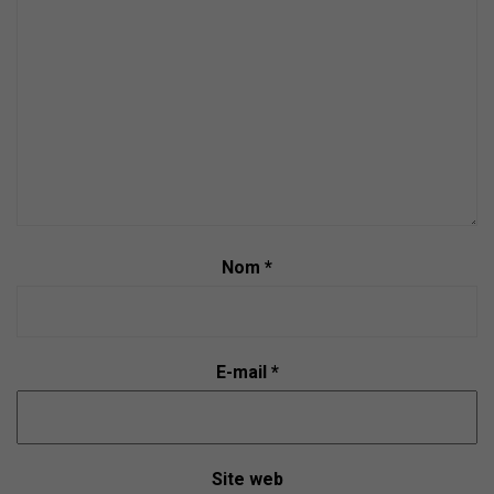
o
m
m
e
n
t
Nom
*
E-mail
*
Site web