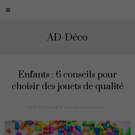
N
a
v
i
AD-Déco
g
a
t
i
o
Enfants : 6 conseils pour
n
choisir des jouets de qualité
MIS EN LIGNE
5 ANS
AUPARAVANT