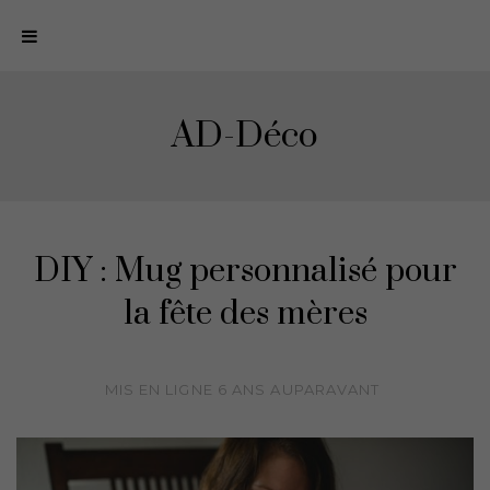
N
a
v
i
AD-Déco
g
a
t
i
o
DIY : Mug personnalisé pour
n
la fête des mères
MIS EN LIGNE
6 ANS
AUPARAVANT