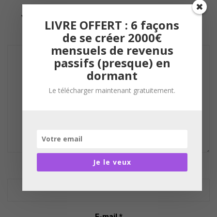
Votre adresse e-mail ne sera pas publiée.
Les
LIVRE OFFERT : 6 façons
champs obligatoires sont indiqués avec
*
de se créer 2000€
mensuels de revenus
C
passifs (presque) en
o
dormant
m
m
Le télécharger maintenant gratuitement.
e
n
t
Je le veux
Nom
*
E-mail
*