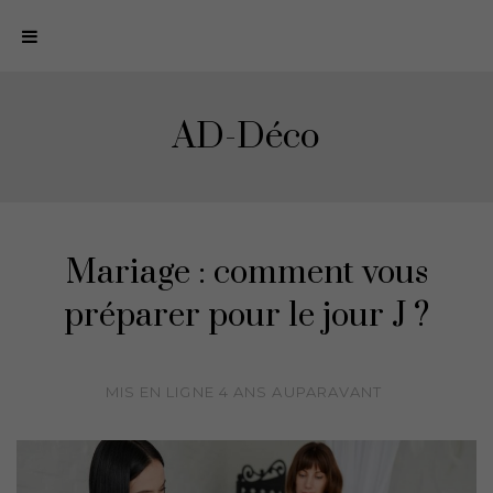
N
a
v
i
AD-Déco
g
a
t
i
o
Mariage : comment vous
n
préparer pour le jour J ?
MIS EN LIGNE
4 ANS
AUPARAVANT