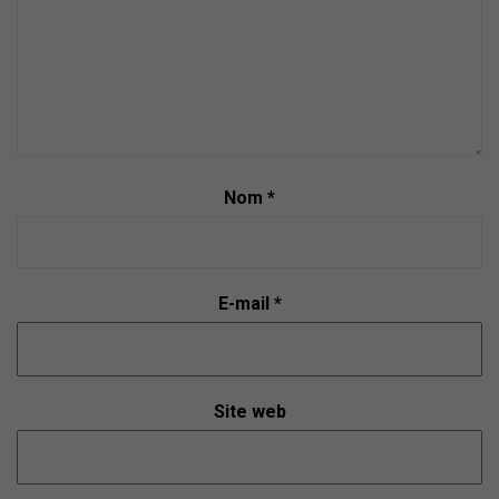
e
n
t
Nom
*
E-mail
*
Site web