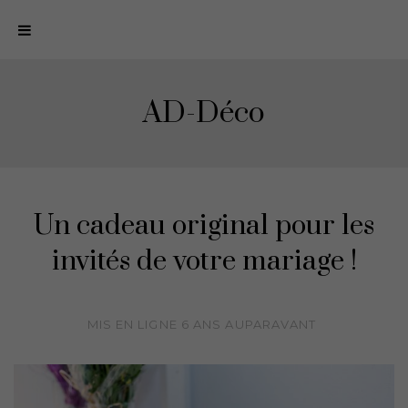
N
a
v
i
AD-Déco
g
a
t
i
o
Un cadeau original pour les
n
invités de votre mariage !
MIS EN LIGNE
6 ANS
AUPARAVANT