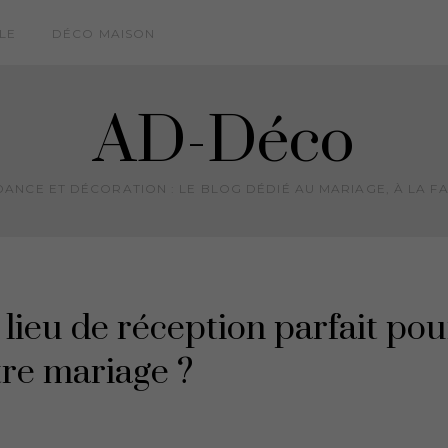
LE
DÉCO MAISON
AD-Déco
ANCE ET DÉCORATION : LE BLOG DÉDIÉ AU MARIAGE, À LA FA
lieu de réception parfait pou
tre mariage ?