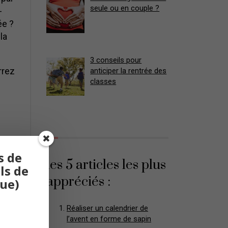
seule ou en couple ?
-
ée ?
la
3 conseils pour
rrez
anticiper la rentrée des
classes
s de
les 5 articles les plus
ls de
appréciés :
que)
Réaliser un calendrier de
l’avent en forme de sapin