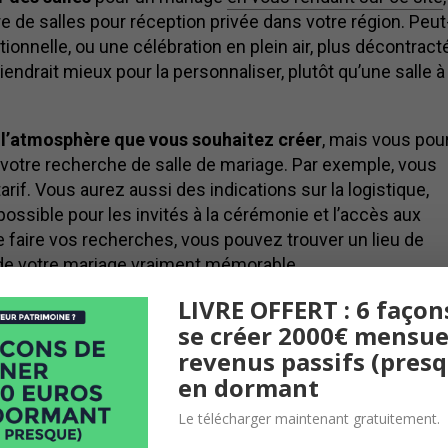
re de salles pour réception privée dans votre région. Peut
tionnelle, ou une célébration en plein air, plus décontract
endrait mieux pour la personnaliser, plutôt qu’une salle à 
e
l’atmosphère que vous souhaitez créer
, mais vous pou
ner votre recherche de salle de mariage. Par exemple, vous
arif. Vous aurez aussi des indications sur la logistique,
ssible pour les invités à la cérémonie et l’accès aux
e faire vos recherches, vous pouvez trouver un lieu de
r de votre mariage vraiment mémorable.
LIVRE OFFERT : 6 façon
se créer 2000€ mensue
revenus passifs (pres
en dormant
Le télécharger maintenant gratuitement.