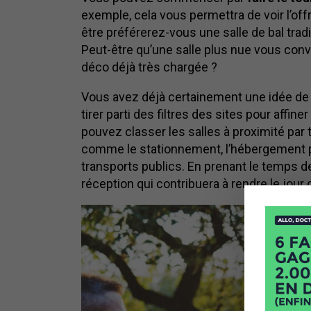
exemple, cela vous permettra de voir l’off
être préférerez-vous une salle de bal tradi
Peut-être qu’une salle plus nue vous convi
déco déjà très chargée ?
Vous avez déjà certainement une idée d
tirer parti des filtres des sites pour affi
pouvez classer les salles à proximité par t
comme le stationnement, l’hébergement po
transports publics. En prenant le temps d
réception qui contribuera à rendre le jou