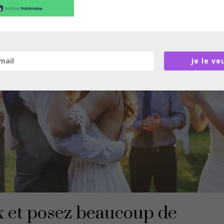
Je le ve
ux et posez beaucoup de