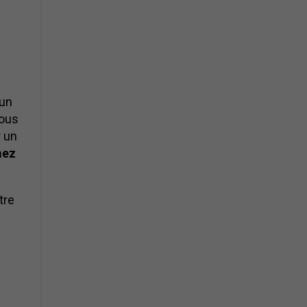
 un
vous
r un
mez
tre