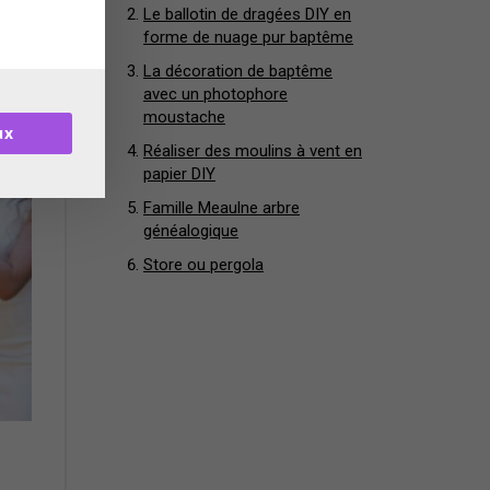
Le ballotin de dragées DIY en
forme de nuage pur baptême
La décoration de baptême
avec un photophore
moustache
ux
Réaliser des moulins à vent en
papier DIY
Famille Meaulne arbre
généalogique
Store ou pergola