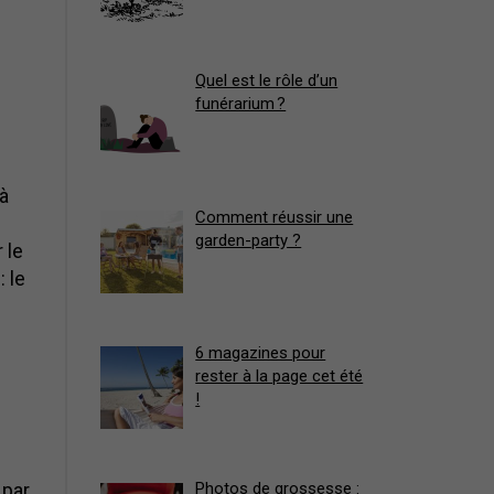
Quel est le rôle d’un
funérarium ?
à
Comment réussir une
garden-party ?
 le
: le
6 magazines pour
rester à la page cet été
!
, par
Photos de grossesse :