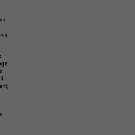
 en
cela
e
age
er
il
ant,
e